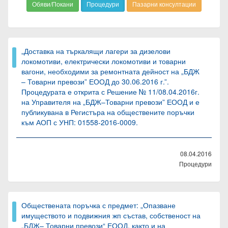
Обяви/Покани
Процедури
Пазарни консултации
„Доставка на търкалящи лагери за дизелови
локомотиви, електрически локомотиви и товарни
вагони, необходими за ремонтната дейност на „БДЖ
– Товарни превози” ЕООД до 30.06.2016 г.”.
Процедурата е открита с Решение № 11/08.04.2016г.
на Управителя на „БДЖ–Товарни превози” ЕООД и е
публикувана в Регистъра на обществените поръчки
към АОП с УНП: 01558-2016-0009.
08.04.2016
Процедури
Обществената поръчка с предмет: „Опазване
имуществото и подвижния жп състав, собственост на
„БДЖ– Товарни превози“ ЕООД, както и на