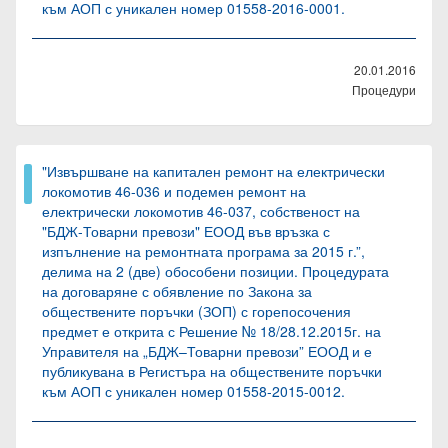
към АОП с уникален номер 01558-2016-0001.
20.01.2016
Процедури
"Извършване на капитален ремонт на електрически
локомотив 46-036 и подемен ремонт на
електрически локомотив 46-037, собственост на
"БДЖ-Товарни превози" ЕООД във връзка с
изпълнение на ремонтната програма за 2015 г.”,
делима на 2 (две) обособени позиции. Процедурата
на договаряне с обявление по Закона за
обществените поръчки (ЗОП) с горепосочения
предмет е открита с Решение № 18/28.12.2015г. на
Управителя на „БДЖ–Товарни превози” ЕООД и е
публикувана в Регистъра на обществените поръчки
към АОП с уникален номер 01558-2015-0012.