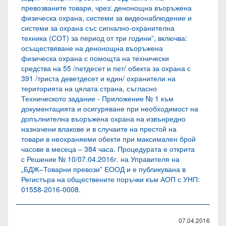
превозваните товари, чрез: денонощна въоръжена
физическа охрана, системи за видеонаблюдение и
системи за охрана със сигнално-охранителна
техника (СОТ) за период от три години”, включва:
осъществяване на денонощна въоръжена
физическа охрана с помощта на технически
средства на 55 /петдесет и пет/ обекта за охрана с
391 /триста деветдесет и един/ охранители на
територията на цялата страна, съгласно
Техническото задание - Приложение № 1 към
документацията и осигуряване при необходимост на
допълнителна въоръжена охрана на извънредно
назначени влакове и в случаите на престой на
товари в неохраняеми обекти при максимален брой
часове в месеца – 384 часа. Процедурата е открита
с Решение № 10/07.04.2016г. на Управителя на
„БДЖ–Товарни превози” ЕООД и е публикувана в
Регистъра на обществените поръчки към АОП с УНП:
01558-2016-0008.
07.04.2016