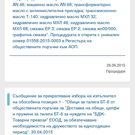
AN 46; машинно масло AN 68; трансформаторно
масло с антиокислителна присадка; трансмисионно
масло Т-140; хидравлично масло МХЛ 32;
хидравлично масло МХЛ 46; хидравлично масло
МХЛ 68; смазка ЕР 3; смазка ЕР 2; смазка жп00/000,
графитна смазка". Процедурата е открита с уникален
номер 01558-2015-0003 в Регистъра на
обществените поръчки към АОП.
26.06.2015
Процедури
Съобщение за прекратяване избора на изпълнител
на обособена позиция 1 - "Обици за талига БТ-6 от
обществената поръчка за "Доставка на обици, цапфи
и пружини за талига БТ-6 за нуждите на "БДЖ-
Товарни превози" ЕООД, за обезпечаване
необходимостта на дружеството за едногодишен
период". 30.04.2015