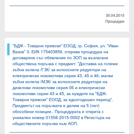
30.04.2015
Процедури
"БДЖ - Товарни превози" ЕООД, гр. София, ул. "Иван
Вазов" 3, ЕИК 175403856, открива процедура на
договаряне със обявление по ЗОП за възлагане
обществена поръчка с предмет: "Доставка на големи
зъбни колела /ГЗК/ за колоосните редуктори на
електрически локомотиви серии 43, 45 и 46, малки
зъбни колела /МЗК/ за колоосните редуктори на
дизелови локомотиви серия 06 и електрически
локомотиви серии 43 и 45, за нуждите на "БДЖ-
Товарни превози" ЕООД, за едногодишен период".
Предметът на поръчката е делим на 5 (пет)
обособени позиции.. Процедурата е открита с
уникален номер 01558-2015-0002 в Регистъра на
обществените поръчки към АОП.