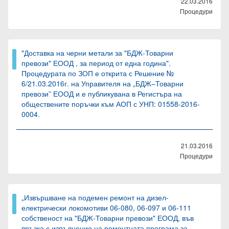
22.03.2016
Процедури
"Доставка на черни метали за "БДЖ-Товарни
превози" ЕООД , за период от една година".
Процедурата по ЗОП е открита с Решение №
6/21.03.2016г. на Управителя на „БДЖ–Товарни
превози” ЕООД и е публикувана в Регистъра на
обществените поръчки към АОП с УНП: 01558-2016-
0004.
21.03.2016
Процедури
„Извършване на подемен ремонт на дизел-
електрически локомотиви 06-080, 06-097 и 06-111
собственост на "БДЖ-Товарни превози" ЕООД, във
връзка с изпълнение на ремонтната програма за