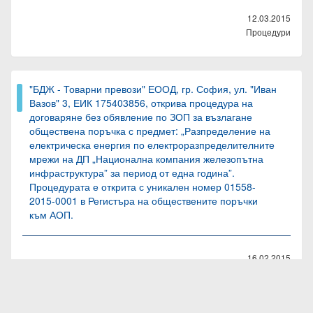
12.03.2015
Процедури
"БДЖ - Товарни превози" ЕООД, гр. София, ул. "Иван
Вазов" 3, ЕИК 175403856, открива процедура на
договаряне без обявление по ЗОП за възлагане
обществена поръчка с предмет: „Разпределение на
електрическа енергия по електроразпределителните
мрежи на ДП „Национална компания железопътна
инфраструктура” за период от една година”.
Процедурата е открита с уникален номер 01558-
2015-0001 в Регистъра на обществените поръчки
към АОП.
16.02.2015
Процедури