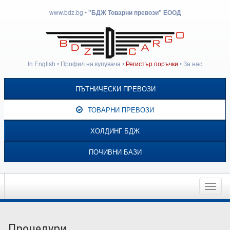
www.bdz.bg
•
"БДЖ Товарни превози" ЕООД
In English
•
Профил на купувача
•
Регистър поръчки
•
За нас
ПЪТНИЧЕСКИ ПРЕВОЗИ
ТОВАРНИ ПРЕВОЗИ
ХОЛДИНГ БДЖ
ПОЧИВНИ БАЗИ
Toggle
naviga
Процедури