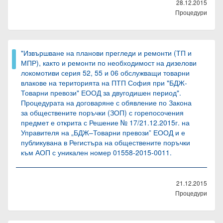
28.12.2015
Процедури
"Извършване на планови прегледи и ремонти (ТП и
МПР), както и ремонти по необходимост на дизелови
локомотиви серия 52, 55 и 06 обслужващи товарни
влакове на територията на ПТП София при "БДЖ-
Товарни превози" ЕООД за двугодишен период".
Процедурата на договаряне с обявление по Закона
за обществените поръчки (ЗОП) с горепосочения
предмет е открита с Решение № 17/21.12.2015г. на
Управителя на „БДЖ–Товарни превози” ЕООД и е
публикувана в Регистъра на обществените поръчки
към АОП с уникален номер 01558-2015-0011.
21.12.2015
Процедури