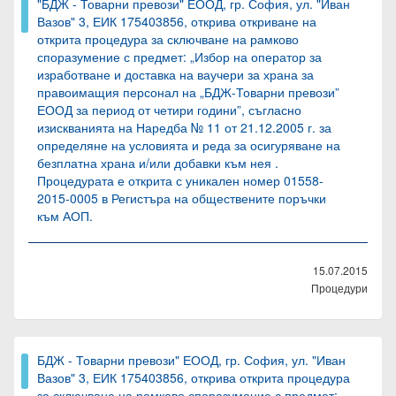
"БДЖ - Товарни превози" ЕООД, гр. София, ул. "Иван
Вазов" 3, ЕИК 175403856, открива откриване на
открита процедура за сключване на рамково
споразумение с предмет: „Избор на оператор за
изработване и доставка на ваучери за храна за
правоимащия персонал на „БДЖ-Товарни превози”
ЕООД за период от четири години”, съгласно
изискванията на Наредба № 11 от 21.12.2005 г. за
определяне на условията и реда за осигуряване на
безплатна храна и/или добавки към нея .
Процедурата е открита с уникален номер 01558-
2015-0005 в Регистъра на обществените поръчки
към АОП.
15.07.2015
Процедури
БДЖ - Товарни превози" ЕООД, гр. София, ул. "Иван
Вазов" 3, ЕИК 175403856, открива открита процедура
за сключване на рамково споразумение с предмет: