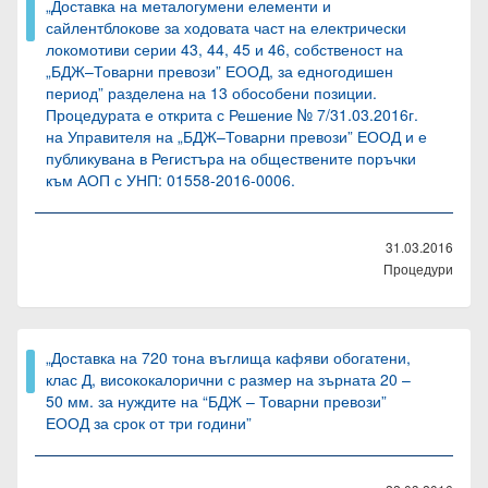
„Доставка на металогумени елементи и
сайлентблокове за ходовата част на електрически
локомотиви серии 43, 44, 45 и 46, собственост на
„БДЖ–Товарни превози” ЕООД, за едногодишен
период” разделена на 13 обособени позиции.
Процедурата е открита с Решение № 7/31.03.2016г.
на Управителя на „БДЖ–Товарни превози” ЕООД и е
публикувана в Регистъра на обществените поръчки
към АОП с УНП: 01558-2016-0006.
31.03.2016
Процедури
„Доставка на 720 тона въглища кафяви обогатени,
клас Д, висококалорични с размер на зърната 20 –
50 мм. за нуждите на “БДЖ – Товарни превози”
ЕООД за срок от три години”