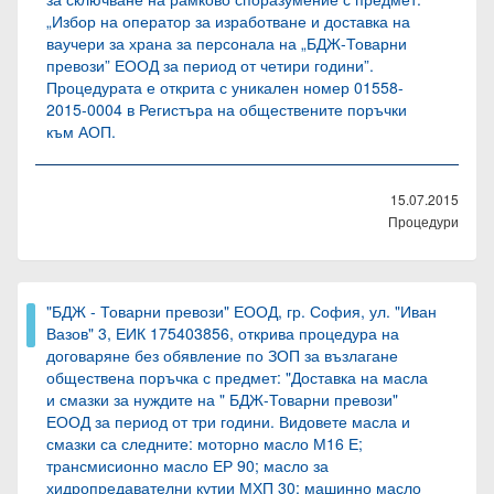
„Избор на оператор за изработване и доставка на
ваучери за храна за персонала на „БДЖ-Товарни
превози” ЕООД за период от четири години”.
Процедурата е открита с уникален номер 01558-
2015-0004 в Регистъра на обществените поръчки
към АОП.
15.07.2015
Процедури
"БДЖ - Товарни превози" ЕООД, гр. София, ул. "Иван
Вазов" 3, ЕИК 175403856, открива процедура на
договаряне без обявление по ЗОП за възлагане
обществена поръчка с предмет: "Доставка на масла
и смазки за нуждите на " БДЖ-Товарни превози"
ЕООД за период от три години. Видовете масла и
смазки са следните: моторно масло М16 Е;
трансмисионно масло ЕР 90; масло за
хидропредавателни кутии МХП 30; машинно масло