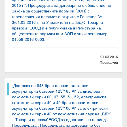
2015 г.”. Процедурата на договаряне с обявление по
Закона за обществените поръчки (ЗОП) с
горепосочения предмет е открита с Решение №
3/01.03.2016 г. на Управителя на „БДЖ–Товарни
превози” ЕООД и е публикувана в Регистъра на
обществените поръчки към АОП с уникален номер
01558-2016-0003.
01.03.2016
Процедури
„Доставка на 648 броя оловни стартерни
акумулаторни батерии 12V/165 Ah за дизелови
локомотиви серии 06, 07, 55, 51, 52, електрически
локомотиви серия 40 и 45 броя оловни тягови
акумулаторни батерии 12V/100 Ah за електрически
локомотиви серия 46 от локомотивния парк на „БДЖ
– Товарни превози”ЕООД за едногодишен период”.
Процедурата . Процедурата на договаряне без