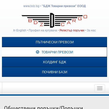
www.bdz.bg
•
"БДЖ Товарни превози" ЕООД
In English
•
Профил на купувача
•
Регистър поръчки
•
За нас
ПЪТНИЧЕСКИ ПРЕВОЗИ
ТОВАРНИ ПРЕВОЗИ
ХОЛДИНГ БДЖ
ПОЧИВНИ БАЗИ
Toggle
naviga
Обществени поръчки/Поръчки