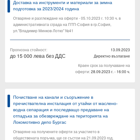
Доставка на инструменти и материали за зимна
подготовка за 2023/2024 година
Отваряне и разглеждане на оферти - 05.10.2023 г. 10:30 ч. в
административната сграда на ПТП-София в гр.София,
ул."Владимир Минков-Лотко" №41
Прогнозна стойност:
13.09.2023
до 15 000 лева без ДДС
Директно възлагане
Краен срок за получаване на
оферти:
28.09.2023 г. - 16:00 ч.
Почистване на канали и съоръжение в
пречиствателна инсталация от утайки от маслено-
водна сепарация и последващо предаване на
отпадъка за обезвреждане на територията на
Локомотивно депо Бургас
Отваряне на получените оферти за участието в
обществената поръчка, ще се състои на 21.09.2023 год.