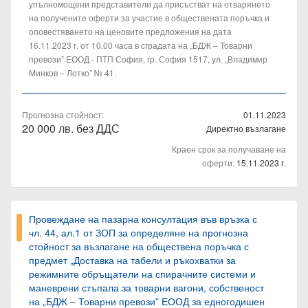
упълномощени представители да присъстват на отварянето
на получените оферти за участие в обществената поръчка и
оповестяването на ценовите предложения на дата
16.11.2023 г. от 10.00 часа в сградата на „БДЖ – Товарни
превози” ЕООД - ПТП София, гр. София 1517, ул. „Владимир
Минков – Лотко” № 41.
Прогнозна стойност:
01.11.2023
20 000 лв. без ДДС
Директно възлагане
Краен срок за получаване на
оферти:
15.11.2023 г.
Провеждане на пазарна консултация във връзка с
чл. 44, ал.1 от ЗОП за определяне на прогнозна
стойност за възлагане на обществена поръчка с
предмет „Доставка на табели и ръкохватки за
режимните обръщатели на спирачните системи и
маневрени стъпала за товарни вагони, собственост
на „БДЖ – Товарни превози” ЕООД за едногодишен