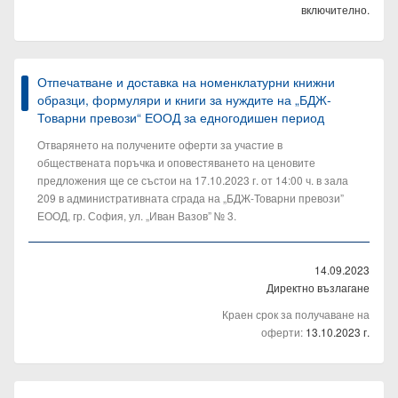
включително.
Отпечатване и доставка на номенклатурни книжни
образци, формуляри и книги за нуждите на „БДЖ-
Товарни превози“ ЕООД за едногодишен период
Отварянето на получените оферти за участие в
обществената поръчка и оповестяването на ценовите
предложения ще се състои на 17.10.2023 г. от 14:00 ч. в зала
209 в административната сграда на „БДЖ-Товарни превози”
ЕООД, гр. София, ул. „Иван Вазов” № 3.
14.09.2023
Директно възлагане
Краен срок за получаване на
оферти:
13.10.2023 г.