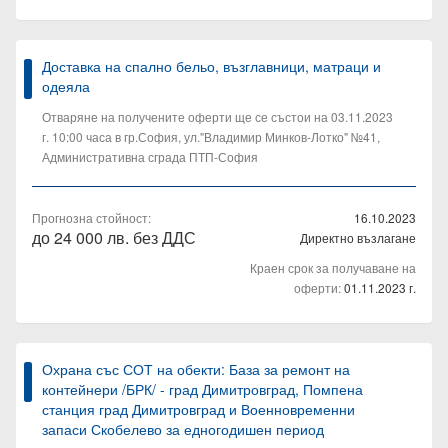
Доставка на спално бельо, възглавници, матраци и
одеяла
Отваряне на получените оферти ще се състои на 03.11.2023
г. 10:00 часа в гр.София, ул."Владимир Минков-Лотко" №41,
Административна сграда ПТП-София
Прогнозна стойност:
16.10.2023
до 24 000 лв. без ДДС
Директно възлагане
Краен срок за получаване на
оферти:
01.11.2023 г.
Охрана със СОТ на обекти: База за ремонт на
контейнери /БРК/ - град Димитровград, Помпена
станция град Димитровград и Военновременни
запаси Скобелево за едногодишен период