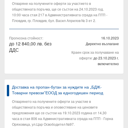
Отваряне на получените оферти за участието в
обществената поръчка, ще се състои на 24.10.2023 год.
10:00 часа стая 217 в Административната сграда на ПТП -
Пловдив, гр. Пловдив, бул. Васил Априлов № 3 ет 2.
Прогнозна стойност:
16.10.2023
до 12 840,00 лв. без
Директно възлагане
ДДС
Краен срок за получаване на
оферти:
до 23.10.2023 г.
включително
Доставка на пропан-бутан за нуждите на „БДЖ-
Товарни превози”ЕООД за едногодишен период
Отварянето на получените оферти за участие в
обществената поръчка и оповестяване на ценовите
предложения ще се състои на 19.10.2023 година от 14,30
часа в стая 806 на Административната сграда на ПТП - Горна
Оряховица, ул.Цар Освободител №97.