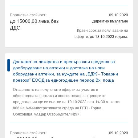
Прогнозна стойност:
09.10.2023
до 15000,00 лева без
Директно възлагане
ДДС.
Краен срок за получаване на
оферти:
до 18.10.2023 година.
Доставка на лекарства и превързочни средства за
дооборудване на аптечки и доставка на нови
оборудвани аптечки, за нуждите на „БДЖ - Товарни
превози” ЕООД за едногодишен период Вх. поща
Отварянето на получените оферти за участие в
обществената поръчка и оповестяване на ценовите
предложения ще се състои на 19.10.2023 г. от 14:30 ч. в стая
806 на Административната сграда на ПТП - Горна
Оряховица, ул.Цар Освободител №97.
Прогнозна стойност:
09.10.2023