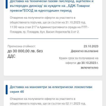
Доставка на технически газове /кислород, ацетилен и
въглероден диоксид/ за нуждите на ,,БДЖ-Товарни
превози"ЕООД за едногодишен период
Отваряне на получените оферти за участието в
обществената поръчка, ще се състои на 31.10.2023 год.
11:00 часа стая 217 в Административната сграда на ПТП -
Пловдив, гр. Пловдив, бул. Васил Априлов № 3 ет 2.
Прогнозна стойност:
23.10.2023
до 30 000,00 лв. без
Директно възлагане
ДДС
Краен срок за получаване на
оферти:
до 30.10.2023 г.
включително
Доставка на манометри за електрически локомотиви
серия 46
Отваряне на получените оферти за участието в
обществената поръчка, ще се състои на 02.11.2023 год.