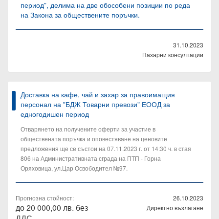
период”, делима на две обособени позиции по реда
на Закона за обществените поръчки.
31.10.2023
Пазарни консултации
Доставка на кафе, чай и захар за правоимащия
персонал на "БДЖ Товарни превози" ЕООД за
едногодишен период
Отварянето на получените оферти за участие в
обществената поръчка и оповестяване на ценовите
предложения ще се състои на 07.11.2023 г. от 14:30 ч. в стая
806 на Административната сграда на ПТП - Горна
Оряховица, ул.Цар Освободител №97.
Прогнозна стойност:
26.10.2023
до 20 000,00 лв. без
Директно възлагане
ДДС