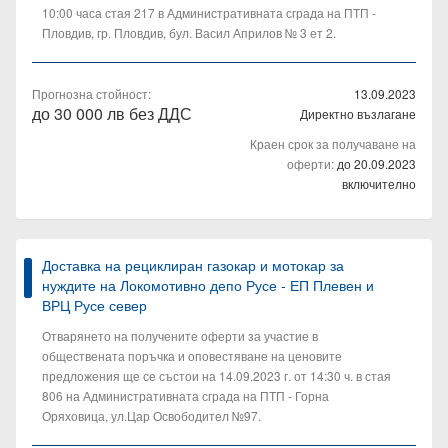
10:00 часа стая 217 в Административната сграда на ПТП -
Пловдив, гр. Пловдив, бул. Васил Априлов № 3 ет 2.
Прогнозна стойност:
13.09.2023
до 30 000 лв без ДДС
Директно възлагане
Краен срок за получаване на
оферти:
до 20.09.2023
включително
Доставка на рециклиран газокар и мотокар за
нуждите на Локомотивно депо Русе - ЕП Плевен и
ВРЦ Русе север
Отварянето на получените оферти за участие в
обществената поръчка и оповестяване на ценовите
предложения ще се състои на 14.09.2023 г. от 14:30 ч. в стая
806 на Административната сграда на ПТП - Горна
Оряховица, ул.Цар Освободител №97.