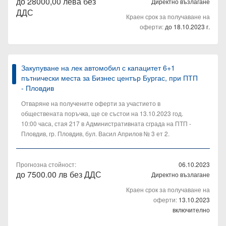
до 28000,00 лева без
Директно възлагане
ДДС
Краен срок за получаване на
оферти:
до 18.10.2023 г.
Закупуване на лек автомобил с капацитет 6+1
пътнически места за Бизнес център Бургас, при ПТП
- Пловдив
Отваряне на получените оферти за участието в
обществената поръчка, ще се състои на 13.10.2023 год.
10:00 часа, стая 217 в Административната сграда на ПТП -
Пловдив, гр. Пловдив, бул. Васил Априлов № 3 ет 2.
Прогнозна стойност:
06.10.2023
до 7500.00 лв без ДДС
Директно възлагане
Краен срок за получаване на
оферти:
13.10.2023
включително