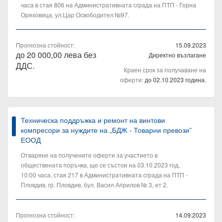
часа в стая 806 на Административната сграда на ПТП - Горна
Оряховица, ул.Цар Освободител №97.
Прогнозна стойност:
15.09.2023
до 20 000,00 лева без
Директно възлагане
ДДС.
Краен срок за получаване на
оферти:
до 02.10.2023 година.
Техническа поддръжка и ремонт на винтови
компресори за нуждите на „БДЖ - Товарни превози”
ЕООД
Отваряне на получените оферти за участието в
обществената поръчка, ще се състои на 03.10.2023 год.
10:00 часа, стая 217 в Административната сграда на ПТП -
Пловдив, гр. Пловдив, бул. Васил Априлов № 3, ет 2.
Прогнозна стойност:
14.09.2023