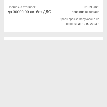
Прогнозна стойност:
01.09.2023
до 30000,00 лв. без ДДС
Директно възлагане
Краен срок за получаване на
оферти:
до 13.09.2023 г.
Доставка и монтаж на инверторни климатици в
работните помещения на експлоатационния и
ремонтния персонал на Поделение за товарни
превози Горна Оряховица при "БДЖ-ТП"ЕООД
Отварянето на получените оферти за участие в
обществената поръчка и оповестяване на ценовите
предложения ще се състои на 14.09.2023 г. от 14:30 ч. в стая
806 на Административната сграда на ПТП - Горна
Оряховица, ул.Цар Освободител №97.
01.09.2023
Директно възлагане