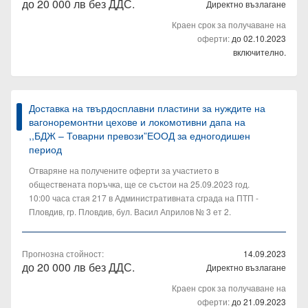
до 20 000 лв без ДДС.
Директно възлагане
Краен срок за получаване на
оферти:
до 02.10.2023
включително.
Доставка на твърдосплавни пластини за нуждите на
вагоноремонтни цехове и локомотивни дапа на
,,БДЖ – Товарни превози”ЕООД за едногодишен
период
Отваряне на получените оферти за участието в
обществената поръчка, ще се състои на 25.09.2023 год.
10:00 часа стая 217 в Административната сграда на ПТП -
Пловдив, гр. Пловдив, бул. Васил Априлов № 3 ет 2.
Прогнозна стойност:
14.09.2023
до 20 000 лв без ДДС.
Директно възлагане
Краен срок за получаване на
оферти:
до 21.09.2023