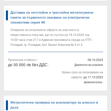
Доставка на петслойни и трислойни металогумени
пакети за първичното окачване на електрически
локомотиви серия 46
Отваряне на получените оферти за участието в
обществената поръчка, ще се състои на 19.10.2023 год.
10:00 часа стая 217 в Административната сграда на ПТП -
Пловдив, гр. Пловдив, бул. Васил Априлов № 3 ет 2.
Прогнозна стойност:
06.10.2023
до 30 000 лв без ДДС.
Директно възлагане
Краен срок за получаване на
оферти:
до 17.10.2023
включително.
Метрологична проверка на анализатори за алкохол в
дъха