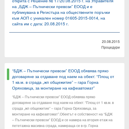
открита с Решение № 17/20.08.2015 г. на Управителя
на „БДЖ – Пътнически превози” ЕООД и е
публикувана в Регистъра на обществените поръчки
към АОП с уникален номер 01605-2015-0014, на
сайта им с дата: 20.08.2015 г.
20.08.2015
Процедури
“БДЖ – Пътнически превози” ЕООД обявява пряко
договаряне за отдаване под наем на обект: “Площ от
1 кв.м. в сграда „жп общежитие” – гара Горна
Оряховица, за монтиране на кафеавтомат”
“БДЖ – Пътнически превози” ЕООД обявява пряко
договаряне за отдаване под наем на обект: “Площ от 1 кв.м. в
сграда „жп общежитие” – гара Горна Оряховица, за
монтиране на кафеавтомат”.Обектът е собственост на “БДЖ
– Пътнически превози” ЕООД и се намира на втория етаж на
пететажна масивна сграда, намираща се в гр. Горна