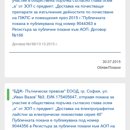
участие в обществена поръчка съгласно глава осем
„а” от ЗОП с предмет: „Доставка на почистващи
препарати за изпълнение дейностите по почистване
на ПЖПС и помещения през 2015 г.”Публичната
покана е публикувана под номер 9044363 в
Регистъра за публични покани към АОП. Договор
№166
Договор №166/13.10.2015 г.
30.07.2015
Обяви/Покани
"БДЖ- Пътнически превози" ЕООД, гр. София, ул.
„Иван Вазов” №3, ЕИК 175405647, отправя покана за
участие в обществена поръчка съгласно глава осем
„а” от ЗОП с предмет: „Доставка на eлектрографитни
лайстни за електрически локомотиви серия 40”
Публичната покана е публикувана под номер
9044356 в Регистъра за публични покани към АОП на