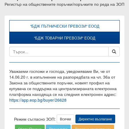
Регистър на обществените поръчки/поръчките по реда на ЗОП
"БДЖ ПЪТНИЧЕСКИ ПРЕВОЗИ" ЕООД
"БДЖ ТОВАРНИ ПРЕВОЗИ" ЕООД
Уважаеми госпожи и господа, уведомяваме Ви, че от
14.06.20 г. в изпълнение на разпоредбата на чл. 36а от
Закона за обществените поръчки, новият профил на
купувача се поддържа на централизираната електронна
платформа находяща се на следния електронен адрес:
https://app.eop.bg/buyer/26628
Режим съгласно ЗОП:
Всички
Директно възлагане
Обяви/Покани
Процедури
Пазарни консултации