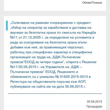
Обяви/Покани
„Сключване на рамково споразумение с предмет:
„Избор на оператор за изработване и доставка на
ваучери за безплатна храна по смисъла на Наредба
№11 от 21.12.2005 г. за определяне на условията и
реда за осигуряване на безплатна храна и/или
добавки към нея, за правоимащия персонал,
работещ при специфичен характер и специфична
организация на труда на „БДЖ-Пътнически
превози”ЕООД за четири години”, открита с Решение
№11/30.06.2015 г. на Управителя на „БДЖ –
Пътнически превози” ЕООД. Решението и
обявлението са с уникален № 01605-2015-0010 в
Регистъра на обществените поръчки към АОП,
публикувани на сайта им на дата 30.06.2015 г.
30.06.2015
Процедури