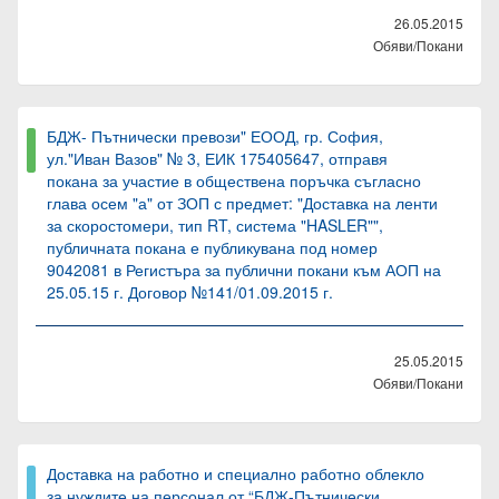
26.05.2015
Обяви/Покани
БДЖ- Пътнически превози" ЕООД, гр. София,
ул."Иван Вазов" № 3, ЕИК 175405647, отправя
покана за участие в обществена поръчка съгласно
глава осем "а" от ЗОП с предмет: "Доставка на ленти
за скоростомери, тип RT, система "HASLER"",
публичната покана е публикувана под номер
9042081 в Регистъра за публични покани към АОП на
25.05.15 г. Договор №141/01.09.2015 г.
25.05.2015
Обяви/Покани
Доставка на работно и специално работно облекло
за нуждите на персонал от “БДЖ-Пътнически