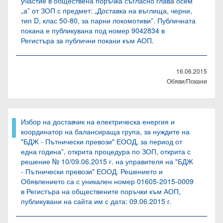
участие в обществена поръчка съгласно глава осем
„а” от ЗОП с предмет: „Доставка на въглища, черни,
тип D, клас 50-80, за парни локомотиви”. Публичната
покана е публикувана под номер 9042834 в
Регистъра за публични покани към АОП.
16.06.2015
Обяви/Покани
Избор на доставчик на електрическа енергия и
координатор на балансираща група, за нуждите на
"БДЖ - Пътнически превози" ЕООД, за период от
една година”, открита процедура по ЗОП, открита с
решение № 10/09.06.2015 г. на управителя на "БДЖ
- Пътнически превози" ЕООД. Решението и
Обявлението са с уникален номер 01605-2015-0009
в Регистъра на обществените поръчки към АОП,
публикувани на сайта им с дата: 09.06.2015 г.