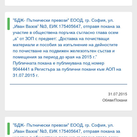
"БДЖ- Пътнически превози" ЕООД, гр. София, ул.
„Иван Вазов” №3, ЕИК 175405647, отправя покана за
участие в обществена поръчка съгласно глава осем
„а” от ЗОП с предмет: „Доставка на почистващи
материали и пособия за изпълнение на дейностите
по почистване на подвижен железопътен състав и
помещения за период до края на 2015 г.”
Публичната покана е публикувана под номер
9044441 в Регистъра за публични покани към АОП на
31.07.2015 г.
31.07.2015
Обяви/Покани
"БДЖ- Пътнически превози" ЕООД, гр. София, ул.
„Иван Вазов” №3, ЕИК 175405647, отправя покана за