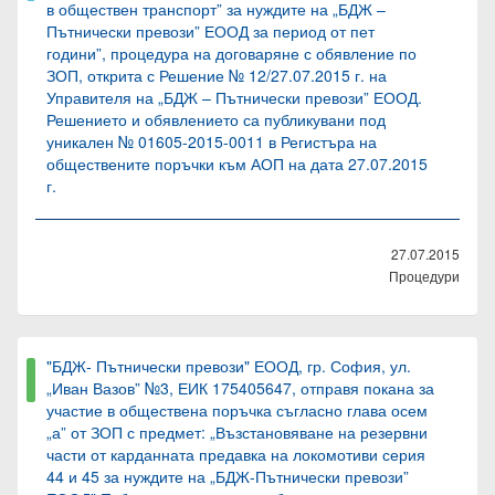
в обществен транспорт” за нуждите на „БДЖ –
Пътнически превози” ЕООД за период от пет
години”, процедура на договаряне с обявление по
ЗОП, открита с Решение № 12/27.07.2015 г. на
Управителя на „БДЖ – Пътнически превози” ЕООД.
Решението и обявлението са публикувани под
уникален № 01605-2015-0011 в Регистъра на
обществените поръчки към АОП на дата 27.07.2015
г.
27.07.2015
Процедури
"БДЖ- Пътнически превози" ЕООД, гр. София, ул.
„Иван Вазов” №3, ЕИК 175405647, отправя покана за
участие в обществена поръчка съгласно глава осем
„а” от ЗОП с предмет: „Възстановяване на резервни
части от карданната предавка на локомотиви серия
44 и 45 за нуждите на „БДЖ-Пътнически превози”