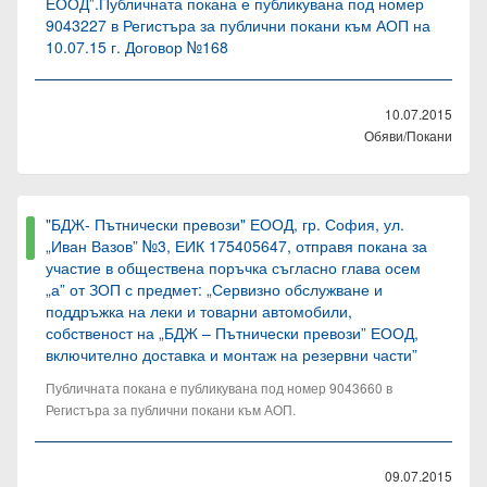
ЕООД”.Публичната покана е публикувана под номер
9043227 в Регистъра за публични покани към АОП на
10.07.15 г. Договор №168
10.07.2015
Обяви/Покани
"БДЖ- Пътнически превози" ЕООД, гр. София, ул.
„Иван Вазов” №3, ЕИК 175405647, отправя покана за
участие в обществена поръчка съгласно глава осем
„а” от ЗОП с предмет: „Сервизно обслужване и
поддръжка на леки и товарни автомобили,
собственост на „БДЖ – Пътнически превози” ЕООД,
включително доставка и монтаж на резервни части”
Публичната покана е публикувана под номер 9043660 в
Регистъра за публични покани към АОП.
09.07.2015