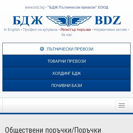
www.bdz.bg
•
"БДЖ Пътнически превози" ЕООД
In English
•
Профил на купувача
•
Регистър поръчки
•
Нормативни актове
•
За нас
ПЪТНИЧЕСКИ ПРЕВОЗИ
ТОВАРНИ ПРЕВОЗИ
ХОЛДИНГ БДЖ
ПОЧИВНИ БАЗИ
Toggle
naviga
Обществени поръчки/Поръчки