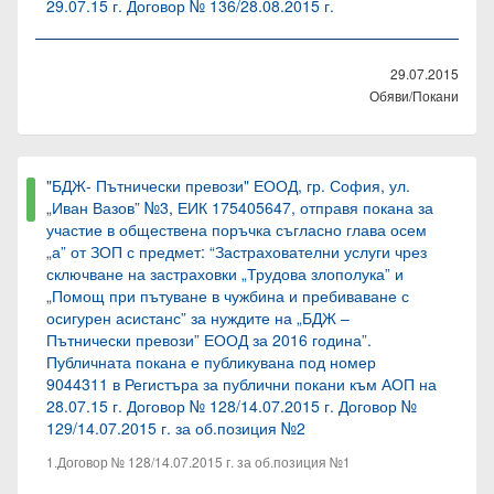
29.07.15 г. Договор № 136/28.08.2015 г.
29.07.2015
Обяви/Покани
"БДЖ- Пътнически превози" ЕООД, гр. София, ул.
„Иван Вазов” №3, ЕИК 175405647, отправя покана за
участие в обществена поръчка съгласно глава осем
„а” от ЗОП с предмет: “Застрахователни услуги чрез
сключване на застраховки „Трудова злополука” и
„Помощ при пътуване в чужбина и пребиваване с
осигурен асистанс” за нуждите на „БДЖ –
Пътнически превози” ЕООД за 2016 година”.
Публичната покана е публикувана под номер
9044311 в Регистъра за публични покани към АОП на
28.07.15 г. Договор № 128/14.07.2015 г. Договор №
129/14.07.2015 г. за об.позиция №2
1.Договор № 128/14.07.2015 г. за об.позиция №1