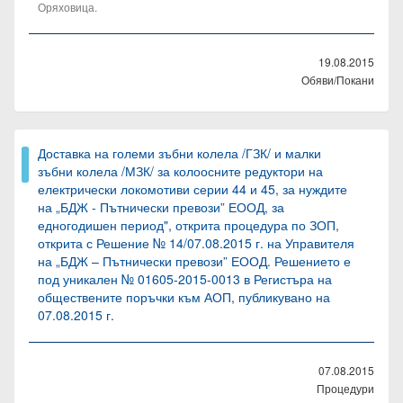
Оряховица.
19.08.2015
Обяви/Покани
Доставка на големи зъбни колела /ГЗК/ и малки
зъбни колела /МЗК/ за колоосните редуктори на
електрически локомотиви серии 44 и 45, за нуждите
на „БДЖ - Пътнически превози” ЕООД, за
едногодишен период", открита процедура по ЗОП,
открита с Решение № 14/07.08.2015 г. на Управителя
на „БДЖ – Пътнически превози” ЕООД. Решението е
под уникален № 01605-2015-0013 в Регистъра на
обществените поръчки към АОП, публикувано на
07.08.2015 г.
07.08.2015
Процедури