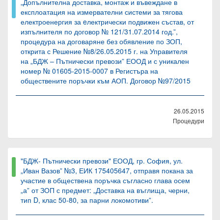
„Допълнителна доставка, монтаж и въвеждане в
експлоатация на измервателни системи за тягова
електроенергия за eлектрически подвижен състав, от
изпълнителя по договор № 121/31.07.2014 год.”,
процедура на договаряне без обявление по ЗОП,
открита с Решение №8/26.05.2015 г. на Управителя
на „БДЖ – Пътнически превози” ЕООД и с уникален
номер № 01605-2015-0007 в Регистъра на
обществените поръчки към АОП. Договор №97/2015
26.05.2015
Процедури
"БДЖ- Пътнически превози" ЕООД, гр. София, ул.
„Иван Вазов” №3, ЕИК 175405647, отправя покана за
участие в обществена поръчка съгласно глава осем
„а” от ЗОП с предмет: „Доставка на въглища, черни,
тип D, клас 50-80, за парни локомотиви”.