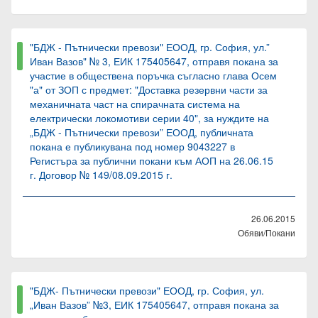
"БДЖ - Пътнически превози" ЕООД, гр. София, ул.”
Иван Вазов" № 3, ЕИК 175405647, отправя покана за
участие в обществена поръчка съгласно глава Осем
"а" от ЗОП с предмет: "Доставка резервни части за
механичната част на спирачната система на
електрически локомотиви серии 40", за нуждите на
„БДЖ - Пътнически превози” ЕООД, публичната
покана е публикувана под номер 9043227 в
Регистъра за публични покани към АОП на 26.06.15
г. Договор № 149/08.09.2015 г.
26.06.2015
Обяви/Покани
"БДЖ- Пътнически превози" ЕООД, гр. София, ул.
„Иван Вазов” №3, ЕИК 175405647, отправя покана за