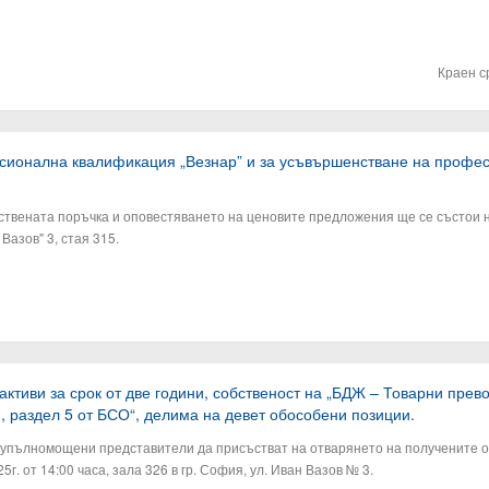
Краен с
сионална квалификация „Везнар” и за усъвършенстване на профе
твената поръчка и оповестяването на ценовите предложения ще се състои на
Вазов" 3, стая 315.
 активи за срок от две години, собственост на „БДЖ – Товарни пр
I, раздел 5 от БСО“, делима на девет обособени позиции.
 упълномощени представители да присъстват на отварянето на получените о
. от 14:00 часа, зала 326 в гр. София, ул. Иван Вазов № 3.