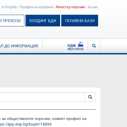
In English
•
Профил на купувача
•
Регистър поръчки
•
За нас
И ПРЕВОЗИ
ХОЛДИНГ БДЖ
ПОЧИВНИ БАЗИ
БДЖ - ФЕН КЛУБ
ТЪРСЕНЕ
ЪП ДО ИНФОРМАЦИЯ
на за обществените поръчки, новият профил на
tps://app.eop.bg/buyer/14894