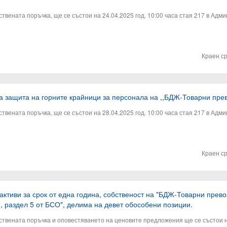
вената поръчка, ще се състои на 24.04.2025 год. 10:00 часа стая 217 в Адми
Краен с
за защита на горните крайници за персонала на ,,БДЖ-Товарни пре
вената поръчка, ще се състои на 28.04.2025 год. 10:00 часа стая 217 в Адми
Краен с
 активи за срок от една година, собственост на "БДЖ-Товарни пре
I, раздел 5 от БСО", делима на девет обособени позиции.
твената поръчка и оповестяването на ценовите предложения ще се състои на 