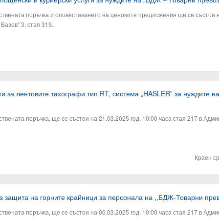
твената поръчка и оповестяването на ценовите предложения ще се състои на
Вазов" 3, стая 319.
ти за лентовите тахографи тип RT, система „HASLER” за нуждите 
вената поръчка, ще се състои на 21.03.2025 год. 10:00 часа стая 217 в Адми
Краен с
за защита на горните крайници за персонала на ,,БДЖ-Товарни пр
вената поръчка, ще се състои на 06.03.2025 год. 10:00 часа стая 217 в Адми