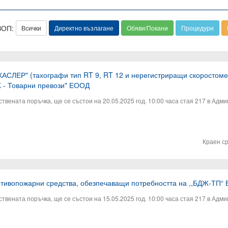
ЗОП:
Всички
Директно възлагане
Обяви/Покани
Процедури
"ХАСЛЕР" (тахографи тип RT 9, RT 12 и нерегистриращи скоростоме
Ж - Товарни превози" ЕООД
вената поръчка, ще се състои на 20.05.2025 год. 10:00 часа стая 217 в Адми
Краен с
отивопожарни средства, обезпечаващи потребността на ,,БДЖ-ТП“
вената поръчка, ще се състои на 15.05.2025 год. 10:00 часа стая 217 в Адми