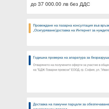
до 37 000.00 лв без ДДС
Провеждане на пазарна консултация във връзка
„Осигуряване/доставка на Интернет за нуждит
Годишна проверка на апаратура за безразруши
Отварянето на получените оферти за участие в общес
на "БДЖ-Товарни превози" ЕООД, гр. София, ул. "Иван 
Доставка на памучни парцали за обезпечаван
едногодишен период