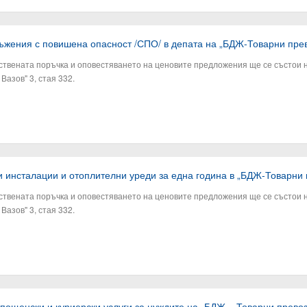
ъжения с повишена опасност /СПО/ в депата на „БДЖ-Товарни прев
твената поръчка и оповестяването на ценовите предложения ще се състои на 
Вазов" 3, стая 332.
 инсталации и отоплителни уреди за една година в „БДЖ-Товарни
твената поръчка и оповестяването на ценовите предложения ще се състои на 
Вазов" 3, стая 332.
ощенски и куриерски услуги за нуждите на „БДЖ – Товарни превоз