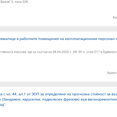
Вазов" 3, зала 326.
Кр
климатици в работните помещения на експлоатационния персонал 
ената поръчка, ще се състои на 08.04.2025 г. ,09: 00 ч. ,стая 217 в Админист
Краен
 с чл. 44, ал.1 от ЗОП за определяне на прогнозна стойност за в
 (бандажни, каруселни, подколесен фрезови) във вагоноремонтни
од”.