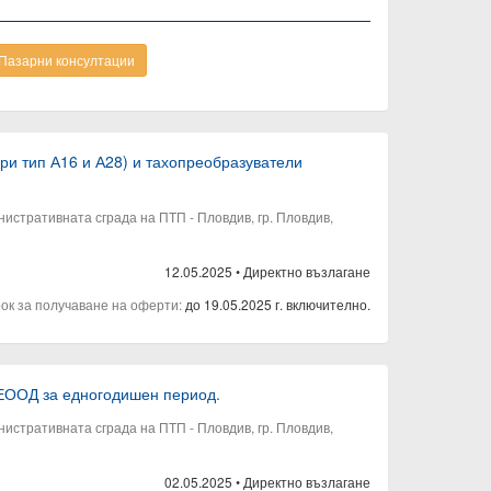
Пазарни консултации
ри тип А16 и А28) и тахопреобразуватели
нистративната сграда на ПТП - Пловдив, гр. Пловдив,
12.05.2025
•
Директно възлагане
рок за получаване на оферти:
до 19.05.2025 г. включително.
 ЕООД за едногодишен период.
нистративната сграда на ПТП - Пловдив, гр. Пловдив,
02.05.2025
•
Директно възлагане