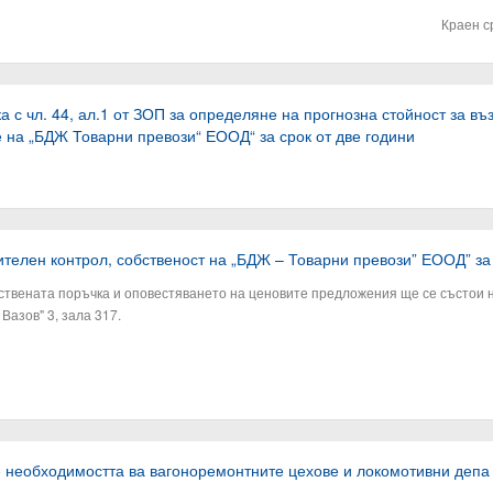
Краен с
 с чл. 44, ал.1 от ЗОП за определяне на прогнозна стойност за в
е на „БДЖ Товарни превози“ ЕООД“ за срок от две години
телен контрол, собственост на „БДЖ – Товарни превози” ЕООД” за 
твената поръчка и оповестяването на ценовите предложения ще се състои на 
Вазов" 3, зала 317.
е необходимостта ва вагоноремонтните цехове и локомотивни депа