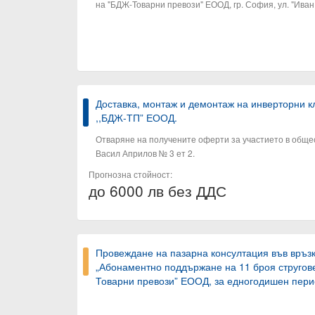
на "БДЖ-Товарни превози" ЕООД, гр. София, ул. "Иван 
Доставка, монтаж и демонтаж на инверторни 
,,БДЖ-ТП” ЕООД.
Отваряне на получените оферти за участието в обществ
Васил Априлов № 3 ет 2.
Прогнозна стойност:
до 6000 лв без ДДС
Провеждане на пазарна консултация във връзка
„Абонаментно поддържане на 11 броя стругове
Товарни превози” ЕООД, за едногодишен пери