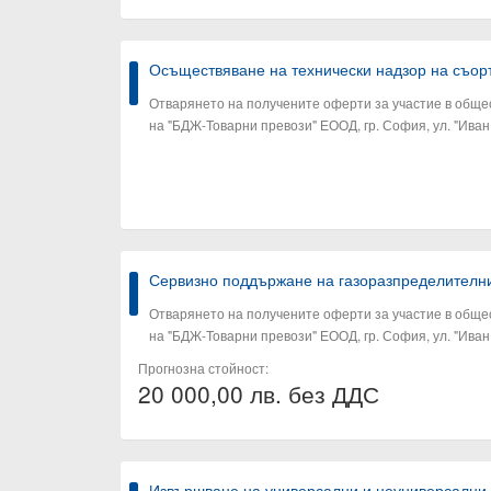
Осъществяване на технически надзор на съор
Отварянето на получените оферти за участие в общес
на "БДЖ-Товарни превози" ЕООД, гр. София, ул. "Иван 
Сервизно поддържане на газоразпределителни
Отварянето на получените оферти за участие в общес
на "БДЖ-Товарни превози" ЕООД, гр. София, ул. "Иван 
Прогнозна стойност:
20 000,00 лв. без ДДС
Извършване на универсални и неуниверсални п