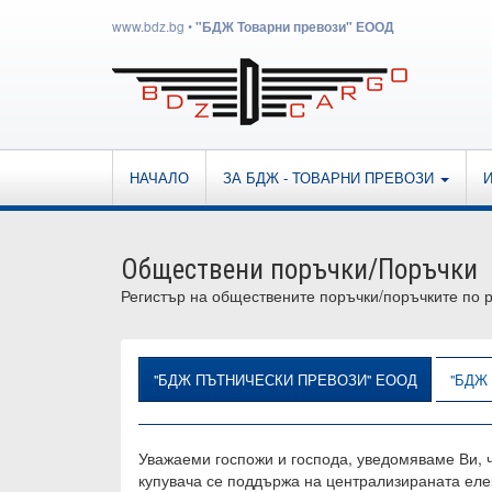
www.bdz.bg
•
"БДЖ Товарни превози" ЕООД
НАЧАЛО
ЗА БДЖ - ТОВАРНИ ПРЕВОЗИ
Обществени поръчки/Поръчки
Регистър на обществените поръчки/поръчките по 
"БДЖ ПЪТНИЧЕСКИ ПРЕВОЗИ" ЕООД
"БДЖ
Уважаеми госпожи и господа, уведомяваме Ви, ч
купувача се поддържа на централизираната ел