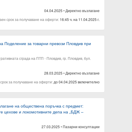
04.04.2025
•
Директно възлагане
аен срок за получаване на оферти:
16:45 ч. на 11.04.2025 г.
на Поделение за товарни превози Пловдив при
ративната сграда на ПТП - Пловдив, гр. Пловдив, бул.
28.03.2025
•
Директно възлагане
 срок за получаване на оферти:
до 04.04.2025 включително
ъзлагане на обществена поръчка с предмет:
те цехове и локомотивните депа на „БДЖ –
27.03.2025
•
Пазарни консултации